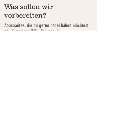
Was sollen wir
vorbereiten?
Accessoires, die du gerne dabei haben möchtest
wir Ulratraschallbild, Babyschuhe,
Naturarrangements und Utensilien, die du mit
dem Baby verbindest wie die Babydecke, können
gerne mit aufs Foto. Wir shooten an einem
gemütlichen Plätzchen wie der Couch mit guten
Lichtverhältnissen an einem Fenster. Um
Belichtung und Ausstattung kümmere ich mich.
Ein Strahler ist vorhanden und kann
mitgenommen werden, damit es das Baby warm
hat.
Und wenn Mama und
Papa auch drauf sein
wollen?